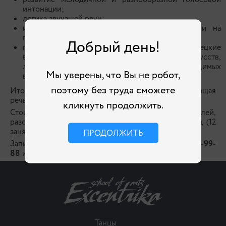
интонации;
логика звучащей речи;
изучение различий звучащей речи в быту и на
публичном выступлении;
Добрый день!
подготовка к публичным выступлениям (чтецкие
вечера, выступление на концертах школы искусств,
литературных праздниках и фестивалях, проводимых
Мы уверены, что Вы не робот,
в районе, округе).
поэтому без труда сможете
Итогом курса является чистая, ясная, красиво звучащая
речь без психологических и мышечных зажимов.
кликнуть продолжить.
Стоимость занятий: пробное занятие - 300 рублей,
разовое занятие - 600 рублей, абонемент на месяц (12
занятий) - 5000 рублей.
ПРОДОЛЖИТЬ
Записаться в группу можно по телефону
8-909-157-99-
88
или на сайте, в разделе
Запись oline
.
Танцы